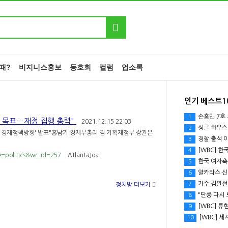
때?
비지니스홍보
동호회
컬럼
업소록
인기 베스트1
손흥민 7호 도
1
 목표…재정 집행 총력"
2021.12.15 22:03
싱글 하우스에
2
2년 경제정책방향' 발표"홍남기 경제부총리 겸 기획재정부 장관은
경찰 출석 이
3
[WBC] 한국
4
e=politics&wr_id=257
AtlantaJoa
한국 여자축구
5
알카라스·신네
6
가수 김완선
7
정치방 더보기
"단종 다시 
8
[WBC] 류현
9
[WBC] 세계
10