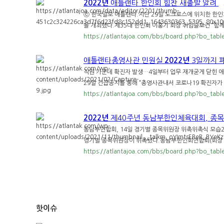
2022년
애틀랜타 한인회 힘찬 새출발 알려
ⓒ 한국일보 애틀랜타.지난 29일 노크로스에 위치한 한인회
을 개최했다.제35대 한인회 이홍기 회장 취임슬로건 “함께 
https://atlantajoa.com/bbs/board.php?bo_tab
애틀랜타총영사관 민원실
2022년
3일까지 
직원 가운데 확진자 발생…4일부터 업무 재개굳게 닫힌
29일 긴급공지를 통해 “총영사관내서 코로나19 확진자가 
https://atlantajoa.com/bbs/board.php?bo_tab
2022년
제40주년 동남부한인체육대회, 종
동남부연합회, 14일 경기별 종목위원장 위촉위촉식 모습
경기별 종목위원장이 위촉됐다.동남부한인회연합회(회장 최
https://atlantajoa.com/bbs/board.php?bo_tab
핫이슈