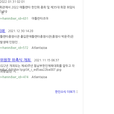
2022.01.31 02:01
관에서 2022 애틀랜타 한인회 총회 및 제35대 회장 취임식
한...
le=hanin&wr_id=631
아틀란타조아
폐쇄
2021.12.30 14:28
 애틀랜타총영사관 출입문애틀랜타총영사관(총영사 박윤주)은
발생해 민원인...
le=hanin&wr_id=572
AtlantaJoa
목위원장 위촉식 개최
2021.11.15 06:37
2022년 개최되는 제40주년 동남부한인체육대회를 앞두고 각
병일)는 지...
le=hanin&wr_id=474
AtlantaJoa
한인소식 더보기