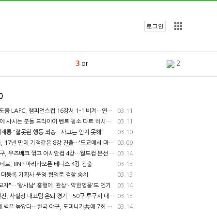
로그인
3
or
2
포스트 검색
4
을
1
0
5
교
1
움 LAFC, 챔피언스컵 16강서 1-1 비겨…연승 중단
03.11
 사시는 분들 드라이어 벤트 청소 따로 하시나요?
03.11
[1]
6
11
3
재룡 "잘못된 행동 죄송…사고는 인지 못해"
03.10
, 17년 만에 기적같은 8강 진출…'도쿄에서 마이애미로'
03.09
7
보험
, 우즈베크 꺾고 아시안컵 4강…월드컵 본선 확정
03.14
르, BNP 파리바오픈 테니스 4강 진출
03.13
8
사진
2
 미등록 기획사 운영 혐의로 검찰 송치
03.13
보자"…'왕사남' 흥행에 '관상'·'약한영웅'도 인기
03.14
9
뉴스
진, 사실상 대표팀 은퇴 경기…50구 투구시 대회 종료
03.13
 벽은 높았다…한국 야구, 도미니카共에 7회 콜드게임 패
03.14
10
and