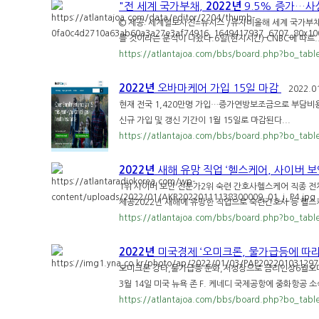
"전 세계 국가부채,
2022년
9.5% 증가…사
© 제공: 세계일보사진=뉴시스 /유자비올해 세계 국가부채가
를 것이라는 분석이 나왔다.6일(현지시간) CNBC에 따르..
https://atlantajoa.com/bbs/board.php?bo_tab
2022년
오바마케어 가입 15일 마감
2022.01
현재 전국 1,420만명 가입…증가연방보조금으로 부담비용 낮아져
신규 가입 및 갱신 기간이 1월 15일로 마감된다...
https://atlantajoa.com/bbs/board.php?bo_tab
2022년
새해 유망 직업 ‘헬스케어, 사이버 보
1위 사이버 보안 전문가2위 숙련 간호사헬스케어 직종 
제공2022년 새해에 유망한 직업으로 숙련간호사 등 헬스케
https://atlantajoa.com/bbs/board.php?bo_tab
2022년
미국경제 ‘오미크론, 물가급등에 따라
오미크론 강타,물가급등 둔화,저성장으로 금리인상6월오
3월 14일 미국 뉴욕 존 F. 케네디 국제공항에 중화항공 소속
https://atlantajoa.com/bbs/board.php?bo_tab