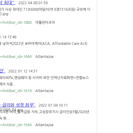
상 최대"
2022.04.08 01:39
 사상 최대인 71조6000억달러(약 8경7316조원) 규모에 이
.
le=hot&wr_id=1860
아틀란타조아
.14 13:46
2022년 오바마케어(ACA, Affordable Care Act)
le=hot&wr_id=1644
AtlantaJoa
안’
2022.01.12 14:31
전체의40%,랜섬웨어 등 사이버 보안 인력난자료화면=연합뉴스
어 직종...
le=hot&wr_id=1619
AtlantaJoa
 금리와 성장 좌우’
2022.01.04 10:11
미크론 미약,물가급등 지속,고성장유지시 금리인상3월2020년
 화...
le=hot&wr_id=1564
AtlantaJoa