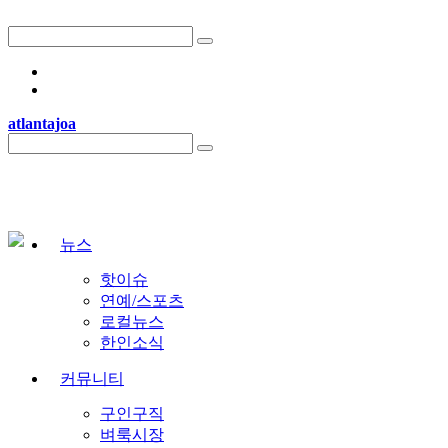
atlantajoa
자유게시판 > 내일까지 아마존 프라임데이인데, 다들 어떤 거 사셨는지 궁금
자유게시판 > 보통 집 렌트비는 매년 인상되나요?
자유게시판 > 골프치는 사람들 어떤선물 받으면 좋으세요?
자유게시판 > 자동차 보험 뭐 쓰세요?
뉴스
자유게시판 > 영구영주권 진행 속도가 원래 이렇게 느린가요?
핫이슈
자유게시판 > 에어컨 실외기 청소, 1년에 한 번은 해야 한다고 하던데 해보신
연예/스포츠
자유게시판 > 테슬라 보험 이용하고 계신 분들 있으신가요?
로컬뉴스
한인소식
커뮤니티
구인구직
벼룩시장