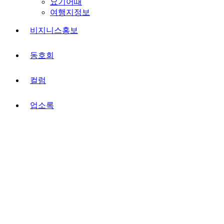
요기어때
여행지정보
비지니스홍보
동호회
컬럼
업소록