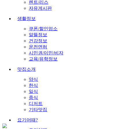
렌트/리스
자유게시판
생활정보
쿠폰/할인업소
알뜰정보
건강정보
운전면허
시민권/이민/비자
교육/유학정보
맛집소개
양식
한식
일식
중식
디저트
기타맛집
요기어때?