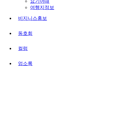
요기어때
여행지정보
비지니스홍보
동호회
컬럼
업소록