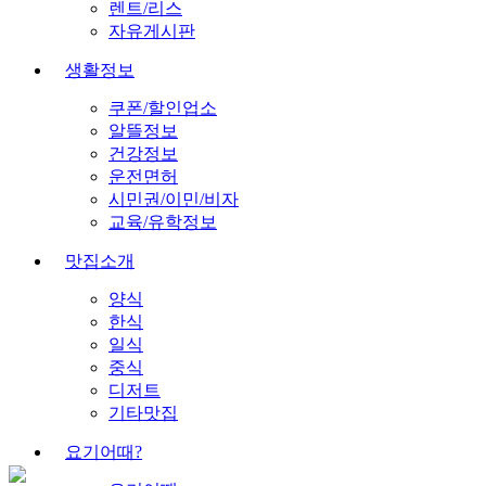
렌트/리스
자유게시판
생활정보
쿠폰/할인업소
알뜰정보
건강정보
운전면허
시민권/이민/비자
교육/유학정보
맛집소개
양식
한식
일식
중식
디저트
기타맛집
요기어때?