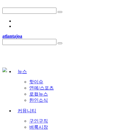
atlantajoa
자유게시판 > 내일까지 아마존 프라임데이인데, 다들 어떤 거 사셨는지 궁금
자유게시판 > 보통 집 렌트비는 매년 인상되나요?
자유게시판 > 골프치는 사람들 어떤선물 받으면 좋으세요?
자유게시판 > 자동차 보험 뭐 쓰세요?
뉴스
자유게시판 > 영구영주권 진행 속도가 원래 이렇게 느린가요?
핫이슈
자유게시판 > 에어컨 실외기 청소, 1년에 한 번은 해야 한다고 하던데 해보신
연예/스포츠
자유게시판 > 테슬라 보험 이용하고 계신 분들 있으신가요?
로컬뉴스
한인소식
커뮤니티
구인구직
벼룩시장