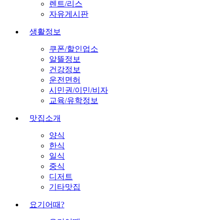
렌트/리스
자유게시판
생활정보
쿠폰/할인업소
알뜰정보
건강정보
운전면허
시민권/이민/비자
교육/유학정보
맛집소개
양식
한식
일식
중식
디저트
기타맛집
요기어때?