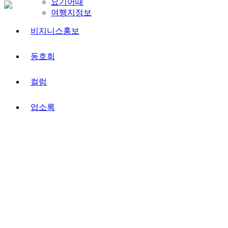
요기어때
여행지정보
비지니스홍보
동호회
컬럼
업소록