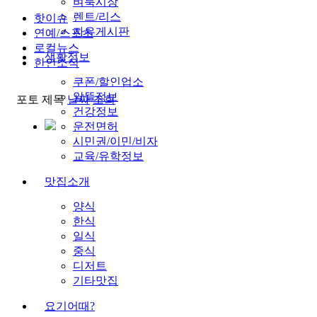
벼룩시장
렌트/리스
핫이슈
자유게시판
연예/스포츠
로컬뉴스
생활정보
한인소식
쿠폰/할인업소
알뜰정보
포토
제목
날짜
조회
건강정보
운전면허
시민권/이민/비자
교육/유학정보
맛집소개
양식
한식
일식
중식
디저트
기타맛집
요기어때?