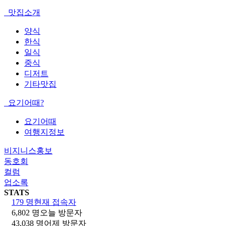
맛집소개
양식
한식
일식
중식
디저트
기타맛집
요기어때?
요기어때
여행지정보
비지니스홍보
동호회
컬럼
업소록
STATS
179 명
현재 접속자
6,802 명
오늘 방문자
43,038 명
어제 방문자