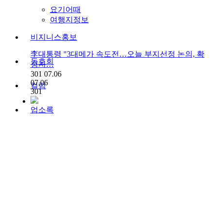
요기어때
여행지정보
비지니스홍보
李대통령 "3대메가 속도전…오늘 부지선정 논의, 확
동호회
정지…
301
07.06
07.06
컬럼
301
업소록