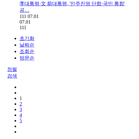
李대통령·文 前대통령, '민주진영 단합·국민 통합'
공…
111
07.01
07.01
111
초기화
날짜순
조회순
방문순
정렬
검색
1
2
3
4
5