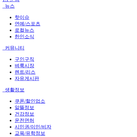
뉴스
핫이슈
연예/스포츠
로컬뉴스
한인소식
커뮤니티
구인구직
벼룩시장
렌트/리스
자유게시판
생활정보
쿠폰/할인업소
알뜰정보
건강정보
운전면허
시민권/이민/비자
교육/유학정보