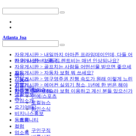
Atlanta Joa
자유게시판 > 내일까지 아마존 프라임데이인데, 다들 어
떤 거 사셨는지 궁금…
자유게시판 > 보통 집 렌트비는 매년 인상되나요?
자유게시판 > 골프치는 사람들 어떤선물 받으면 좋으세
요?
자유게시판 > 자동차 보험 뭐 쓰세요?
메인
자유게시판 > 영구영주권 진행 속도가 원래 이렇게 느린
뉴스
뉴스
가요?
자유게시판 > 에어컨 실외기 청소, 1년에 한 번은 해야
커뮤니티
핫이슈
한다고 하던데 해…
자유게시판 > 테슬라 보험 이용하고 계신 분들 있으신가
생활정보
연예/스포츠
요?
맛집소개
로컬뉴스
요기어때?
한인소식
비지니스홍보
동호회
커뮤니티
컬럼
구인구직
업소록