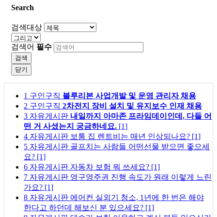
Search
검색대상
검색어
필수
검색
닫기
1
구인구직
블루리본 사업개발 및 운영 관리자 채용
2
구인구직
2차전지 장비 설치 및 유지보수 인재 채용
3
자유게시판
내일까지 아마존 프라임데이인데, 다들 어
떤 거 사셨는지 궁금하네요.
[1]
4
자유게시판
보통 집 렌트비는 매년 인상되나요?
[1]
5
자유게시판
골프치는 사람들 어떤선물 받으면 좋으세
요?
[1]
6
자유게시판
자동차 보험 뭐 쓰세요?
[1]
7
자유게시판
영구영주권 진행 속도가 원래 이렇게 느린
가요?
[1]
8
자유게시판
에어컨 실외기 청소, 1년에 한 번은 해야
한다고 하던데 해보신 분 있으세요?
[1]