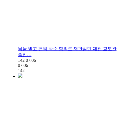
뇌물 받고 편의 봐준 혐의로 재판받던 대전 교도관
숨진…
142
07.06
07.06
142