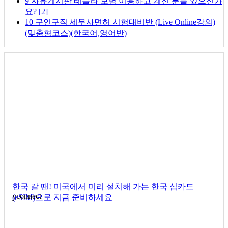
9
자유게시판
테슬라 보험 이용하고 계신 분들 있으신가
요?
[2]
10
구인구직
세무사면허 시험대비반 (Live Online강의)
(맞춤형코스)(한국어,영어반)
한국 갈 땐! 미국에서 미리 설치해 가는 한국 심카드
yconnect
(eSIM)으로 지금 준비하세요