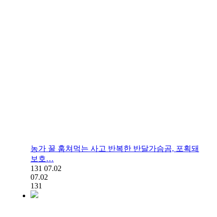
농가 꿀 훔쳐먹는 사고 반복한 반달가슴곰, 포획돼
보호…
131
07.02
07.02
131