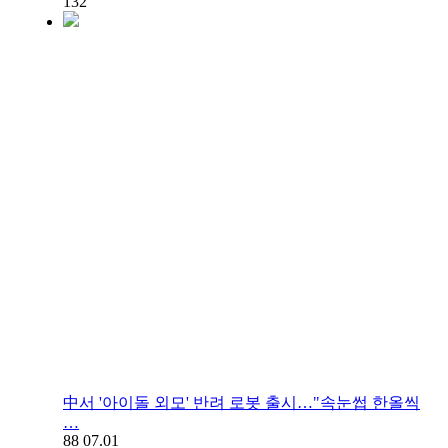
132
中서 '아이돌 외모' 반려 로봇 출시…"속눈썹 한올씩
…
88
07.01