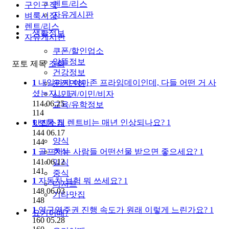
렌트/리스
구인구직
자유게시판
벼룩시장
렌트/리스
생활정보
자유게시판
쿠폰/할인업소
알뜰정보
포토
제목
조회
건강정보
1
내일까지 아마존 프라임데이인데, 다들 어떤 거 사
운전면허
셨는지…
1
시민권/이민/비자
114
06.25
교육/유학정보
114
1
보통 집 렌트비는 매년 인상되나요?
1
맛집소개
144
06.17
양식
144
1
골프치는 사람들 어떤선물 받으면 좋으세요?
한식
1
141
06.12
일식
141
중식
1
자동차 보험 뭐 쓰세요?
1
디저트
148
06.03
기타맛집
148
1
영구영주권 진행 속도가 원래 이렇게 느린가요?
1
요기어때?
160
05.28