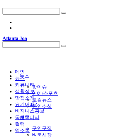
Atlanta Joa
메인
뉴스
뉴스
커뮤니티
핫이슈
생활정보
연예/스포츠
맛집소개
로컬뉴스
요기어때?
한인소식
비지니스홍보
동호회
커뮤니티
컬럼
구인구직
업소록
벼룩시장