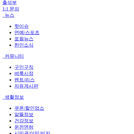
출석부
1:1 문의
뉴스
핫이슈
연예/스포츠
로컬뉴스
한인소식
커뮤니티
구인구직
벼룩시장
렌트/리스
자유게시판
생활정보
쿠폰/할인업소
알뜰정보
건강정보
운전면허
시민권/이민/비자