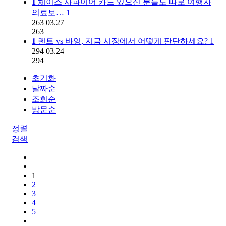
1
체이스 사파이어 카드 있으신 분들도 따로 여행자
의료보…
1
263
03.27
263
1
렌트 vs 바잉, 지금 시장에서 어떻게 판단하세요?
1
294
03.24
294
초기화
날짜순
조회순
방문순
정렬
검색
1
2
3
4
5