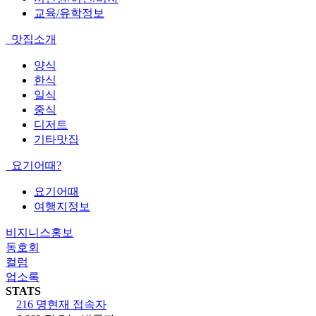
교육/유학정보
맛집소개
양식
한식
일식
중식
디저트
기타맛집
요기어때?
요기어때
여행지정보
비지니스홍보
동호회
컬럼
업소록
STATS
216 명
현재 접속자