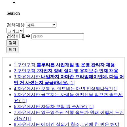
Search
검색대상
검색어
필수
검색
닫기
1
구인구직
블루리본 사업개발 및 운영 관리자 채용
2
구인구직
2차전지 장비 설치 및 유지보수 인재 채용
3
자유게시판
내일까지 아마존 프라임데이인데, 다들 어
떤 거 사셨는지 궁금하네요.
[1]
4
자유게시판
보통 집 렌트비는 매년 인상되나요?
[1]
5
자유게시판
골프치는 사람들 어떤선물 받으면 좋으세
요?
[1]
6
자유게시판
자동차 보험 뭐 쓰세요?
[1]
7
자유게시판
영구영주권 진행 속도가 원래 이렇게 느린
가요?
[1]
8
자유게시판
에어컨 실외기 청소, 1년에 한 번은 해야