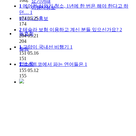
160
요기어때
1
에어컨 실외기 청소, 1년에 한 번은 해야 한다고 하
여행지정보
던…
1
비지니스홍보
174
05.25
174
2
테슬라 보험 이용하고 계신 분들 있으신가요?
2
동호회
204
05.21
204
1
고양이 국내선 비행기
1
컬럼
151
05.16
151
업소록
1
코스트코에서 파는 연어들은
1
155
05.12
155