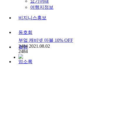
요기어때
여행지정보
비지니스홍보
동호회
부엌 캐비넷 마블 10% OFF
2484
2021.08.02
컬럼
2484
업소록