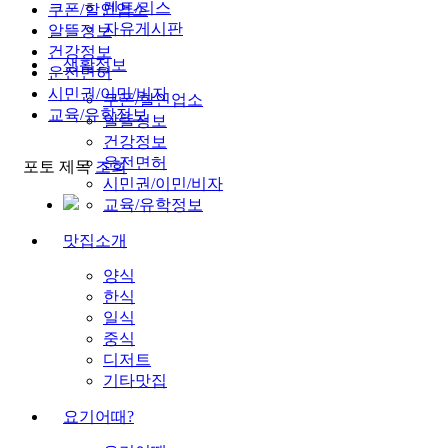
렌트/리스
쿠폰/할인업소
자유게시판
알뜰정보
건강정보
생활정보
운전면허
시민권/이민/비자
쿠폰/할인업소
교육/유학정보
알뜰정보
건강정보
운전면허
포토
제목
조회
시민권/이민/비자
교육/유학정보
맛집소개
양식
한식
일식
중식
디저트
기타맛집
요기어때?