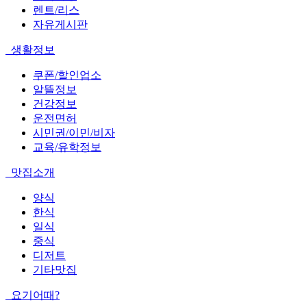
렌트/리스
자유게시판
생활정보
쿠폰/할인업소
알뜰정보
건강정보
운전면허
시민권/이민/비자
교육/유학정보
맛집소개
양식
한식
일식
중식
디저트
기타맛집
요기어때?