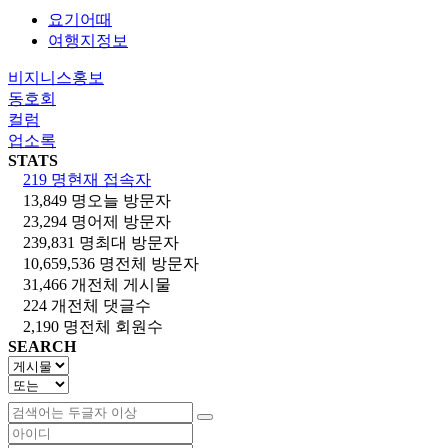
요기어때
여행지정보
비지니스홍보
동호회
컬럼
업소록
STATS
219 명
현재 접속자
13,849 명
오늘 방문자
23,294 명
어제 방문자
239,831 명
최대 방문자
10,659,536 명
전체 방문자
31,466 개
전체 게시물
224 개
전체 댓글수
2,190 명
전체 회원수
SEARCH