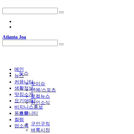
Atlanta Joa
메인
뉴스
뉴스
커뮤니티
핫이슈
생활정보
연예/스포츠
맛집소개
로컬뉴스
요기어때?
한인소식
비지니스홍보
동호회
커뮤니티
컬럼
구인구직
업소록
벼룩시장