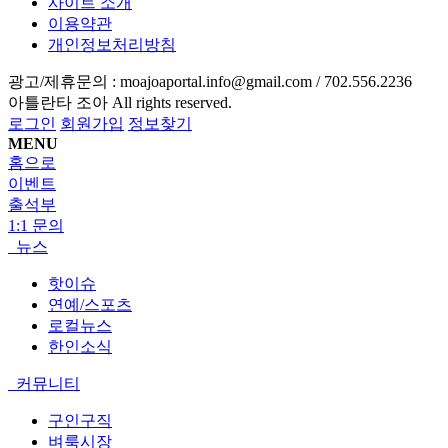
사이트 소개
이용약관
개인정보처리방침
광고/제휴문의 :
moajoaportal.info@gmail.com / 702.556.2236
아틀란타 조아
All rights reserved.
로그인
회원가입
정보찾기
MENU
홈으로
이벤트
출석부
1:1 문의
뉴스
핫이슈
연예/스포츠
로컬뉴스
한인소식
커뮤니티
구인구직
벼룩시장